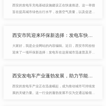
西安的发电车充电基础设施建设正在快速推进。这一举措
旨在提高城市绿色出行水平，改善空气质量，以及促进清
洁能源的应用。随着人们环保意识的增强，电动车在西安
市场上的需求不断增长，因此充电基…
西安市民迎来环保新选择：发电车快速普及
大家好，我是企业网站的内容编辑。近日，西安市民纷纷
迎来了一项环保新选择：发电车在这座城市迅速普及开
来。无疑，发电车的快速普及为我们的城市带来了一股清
新之风。作为一种环保、节能的出行方…
西安发电车产业蓬勃发展，助力节能减排
西安的发电车产业正在迅速崛起，成为推动城市可持续发
展的关键力量。这一行业的蓬勃发展不仅为交通运输领域
注入新活力，同时也在节能减排方面发挥着重要作用。随
着人们环保意识的增强和对清洁能源…