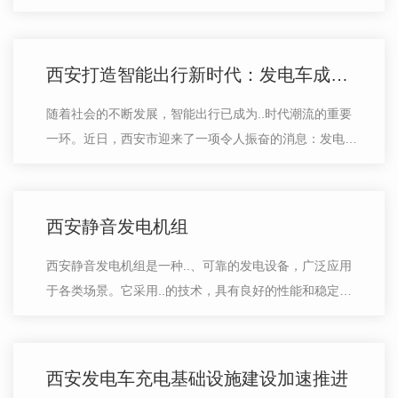
流。这款发电车以其低噪音特性而备受青睐。传统发电车
常常会伴随噪音扰人，给使用者带来…
西安打造智能出行新时代：发电车成焦点企业投资新方向
随着社会的不断发展，智能出行已成为..时代潮流的重要
一环。近日，西安市迎来了一项令人振奋的消息：发电车
成为了该市企业瞄准的新投资方向。这一消息引起了各界
的高度关注，也为西安市打造智能出…
西安静音发电机组
西安静音发电机组是一种..、可靠的发电设备，广泛应用
于各类场景。它采用..的技术，具有良好的性能和稳定的
运行。这款发电机组在工作时噪音较小，不会给周围环境
带来干扰，..了使用者的舒适体验。…
西安发电车充电基础设施建设加速推进