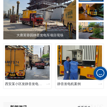
大唐芙蓉园静音发电车项目现场
某
西安某小区发静音发电车现场
静音发电机案例