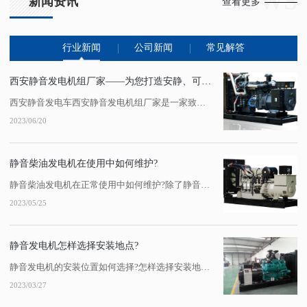
NEWS
新闻资讯
查看更多
行业新闻
公司新闻
常见解答
西安静音发电机组厂家——为您打造安静、可靠的发电设备
西安静音发电车西安静音发电机组厂家是一家致力于为客户提供安静、可靠发电设备的企业。其产品具有噪音低、振动小、燃油经济等特点，广泛应用于工业、农业、商业和家庭等领域。该厂家拥有..的生产工艺和技术水平，...
2023/06/20
静音柴油发电机在使用中如何维护?
静音柴油发电机在正常使用中如何维护?除了静音发电机组的质量之外，发电机的维护对于发电机的正常运行也非常重要。陕西静音发电机租赁下面总结了静音发电机的维护步骤，希望对大家有所帮助:一、静音发电机组的一级日常维护:1.查看静音发电机组的日常工作报告。2.西安静音发电机组检查静音发电机组:油位和冷却液液位。3.每天检查静音发...
2023/05/25
静音发电机怎样选择安装地点?
静音发电机的安装位置如何选择?怎样选择安装地点?事实上，柴油发电机组在工作时噪音很大，对周围环境影响很大。陕西静音发电机组作为备用电源，在某些场合必须配备。对于这些场合，选择陕西静音发电机或建筑降噪机房是两种常用的降噪方法。那么，你知道如何选择陕西静音发电机的安装位置吗?对此，小编凭借更多的经验给大家一个答案!静音发电...
2023/03/27