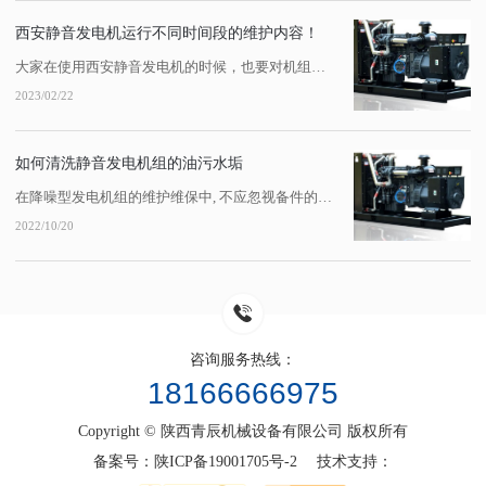
西安静音发电机运行不同时间段的维护内容！
大家在使用西安静音发电机的时候，也要对机组定期进行维护。每运行100h、200h...机组维护需要注意哪些事项，需要考虑哪些项目呢？1、每100h保养内容。检查静音发电机油底壳油位；检查、清扫油浴式或干式空气滤清器，加注机油后油位不得超过规定刻钱，也不可将机油加入初级除尘器；检查柴油滤清器的水分离器，将杯底沉淀水放掉，...
2023/02/22
如何清洗静音发电机组的油污水垢
在降噪型发电机组的维护维保中, 不应忽视备件的清洁。零件表面的油、焦炭、氧化皮和铁锈经常被去除。因为各种污垢的性质不一样,清洁途径也不一样。大多数人认为用柴油和柴油清洁零件比用水清洁零件更清洁,但它不...
2022/10/20
咨询服务热线：
18166666975
Copyright © 陕西青辰机械设备有限公司 版权所有
备案号：
陕ICP备19001705号-2
技术支持：