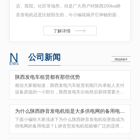
店、医院、社区等场所。但是广大用户对陕西200kw静
音发电机还是比较陌生的，今小编就揭开它神秘的面
纱，来一个200kw静音发电机知识点大讲解~陕西200kw
了解详情
静音发电机特点200kw静音发电机是引进国外低噪音发
电机和发动机技术而精心设计的；200kw静音发电机设
计理念**，...
N
公司新闻
more+
EWS
陕西发电车租赁都有那些优势
相信大家都知道，陕西发电汽车租赁初期只向承租人支付
设备原值的一小部分，陕西发电车出租然后获得需要大量
资金的设备使用权，相当于承租人借用发展所需的长期资
金创造经济效益。1.灵活的融资方式目前，随着城市建设
为什么陕西静音发电机组是大多供电网的备用电源？
的增长，大多数业主是政府投资者的建设项目，政府资金
短缺是不可避免的。陕西发电车出租在资金短缺的情况
下面小编给大家浅谈下为什么陕西静音发电机组更能成为
下，要降低成本，合理...
供电网的备用电源？1.静音型发电机组能够广泛的适用到
医院，宾馆， 生活区，大型商场等对环境噪声要求严厉
的场所。2.能够为客户节约很多的资金去建发电机房，西