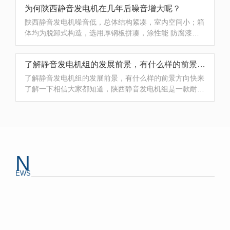
为何陕西静音发电机在几年后噪音增大呢？
安静音发电机组安装然后减少发电机组房的消音工程的相
关费用。3.静音型发电机组是引进国外低噪声技能，规划
陕西静音发电机噪音低，总体结构紧凑，室内空间小；箱
理念 ，具有噪...
体均为脱卸式构造，选用厚钢板拼凑，涂性能 防腐漆，
具备减噪防水防雨作用。箱体內部选用了双层隔绝特性阻
抗不配对的消音构造，内嵌大特性阻抗消音器。使用静...
了解静音发电机组的发展前景，有什么样的前景方向快来了解一下
了解静音发电机组的发展前景，有什么样的前景方向快来
了解一下相信大家都知道，陕西静音发电机组是一款耐久
性好、自吸性能高的功能性产品。陕西静音发电机组采用
直接燃油喷射系统，将燃油成本降至新低。振动极低，噪
音低，运行时间长(比汽油泵长1.5-4倍)。设备采用双通道
串联密封，硬质耐腐蚀碳化钨制成，并配有自动 保护控
制柜，严格...
N
EWS