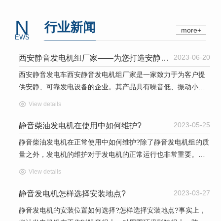
N
行业新闻
more+
EWS
2023-06-20
西安静音发电机组厂家——为您打造安静、可靠的发电设备
西安静音发电车西安静音发电机组厂家是一家致力于为客户提
供安静、可靠发电设备的企业。其产品具有噪音低、振动小、
燃油经济等特点，广泛应用于工业、农业、商业和家庭等领
View details
域。该厂家拥有..的生产工艺和技术水平，...
2023-05-25
静音柴油发电机在使用中如何维护?
静音柴油发电机在正常使用中如何维护?除了静音发电机组的质
量之外，发电机的维护对于发电机的正常运行也非常重要。陕
西静音发电机租赁下面总结了静音发电机的维护步骤，希望对
View details
大家有所帮助:一、静音发电机组的一级日常维护:1.查看静音发
电机组的日常工作报告。2.西安静音发电机组检查静音发电机
2023-03-27
静音发电机怎样选择安装地点?
组:油位和冷却液液位。3.每天检查静音发...
静音发电机的安装位置如何选择?怎样选择安装地点?事实上，