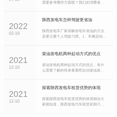
需要参考哪些方面呢？我们的消费者在
购买柴油发电机组时，首先要考虑自己
的用途，比如医院备用、工地建设、农
场使用、消防备用等等。陕西静音发电
陕西发电车怎样驾驶更省油
2022
机组一般情况下，场地建设和养殖的一
般配置还可以，但数据中心、医院等地
陕西发电车厂家讲解发电车省油的方法
02-19
方需要使用无刷品牌发电机。同时，根
是要注重个人驾驶习惯。1、车辆启动要
据不同的用途，需要全自动系统或静音
平稳，不要急转来升温。很多司机朋友
设施。用户在购...
都有这样的习惯，早晨车子启动时，会
踩下油门高速转动，来使发动机升温，
柴油发电机两种起动方式的优点
2021
这种现象在冬天时更为突出。老司机
说，其实这种做法并不可取，科学的办
柴油发电机两种起动方式的优点，有什
12-10
法是，车子点火后，用低速慢慢行驶几
么需要了解的快来看看吧自动柴油发电
分钟，待跑一段路后再换高速档。这样
机有两种启动方式，一种是手动启动，
比人为延长发动...
另一种是通过柴油发电机控制模块自动
启动。陕西静音发电机介绍了两种不同
探索陕西发电车租赁优势的体现
2021
启动方式的优点。一、手动启动模式1.
陕西静音发电机手动启动:报警系统测试
探索陕西发电车租赁优势的体现相信大
12-10
正常后，控制开关转至手动位置，柴油
家都知道，陕西发电汽车租赁初期只向
发电机组即可自行启动。2.停止柴油发
承租人支付设备原值的一小部分，然后
电机:将...
获得需要大量资金的设备使用权，相当