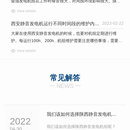
柴油发电机组在工作时噪音很大，对周围环境影响很大。陕西
静音发电机组作为备用电源，在某些场合必须配备。对于这些
View details
场合，选择陕西静音发电机或建筑降噪机房是两种常用的降噪
方法。那么，你知道如何选择陕西静音发电机的安装位置吗?对
2023-02-22
西安静音发电机运行不同时间段的维护内容！
此，小编凭借更多的经验给大家一个答案!静音发电...
大家在使用西安静音发电机的时候，也要对机组定期进行维
护。每运行100h、200h...机组维护需要注意哪些事项，需要考
虑哪些项目呢？1、每100h保养内容。检查静音发电机油底壳
View details
油位；检查、清扫油浴式或干式空气滤清器，加注机油后油位
不得超过规定刻钱，也不可将机油加入初级除尘器；检查柴油
滤清器的水分离器，将杯底沉淀水放掉，...
常见解答
一
NEWS
一
我们该如何选择陕西静音发电机组呢？
2022
我们该如何选择陕西静音发电机组呢？
04-30