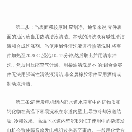
第二步：当表面积较厚时,应刮净。通常来说,零件表
面的油污该当用热清洁液清洁。常载的清洗液有碱性清洁
液和合成洗涤剂。当使用碱性清洗液进行热清洗时,将零
件加热至70-90C ,浸泡10- 15分钟,然后取出并用清水冲
洗，然后用压缩空气讦燥。用柴油清洗是不 的;铝合金零
件无法用强碱性清洗液清洁;非金属橡胶零件应用酒精或
制动液清洁。
第三条:静音发电机组内部水道水箱宝中的矿物质和
钙化物在高温下容易沉积在水道内壁上,导致冷却液道结
垢, 冷却效果。高温下水道内壁沉积物CT.使用中的撬装发
电机会致使隔音箱发电机组过热甚至事故。一般用化学方