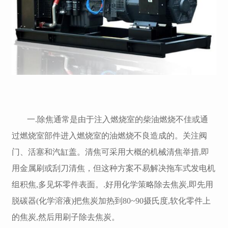
一.除焦通常是由于注入燃烧室的柴油燃烧不佳或通
过燃烧室部件进入燃烧室的油燃烧不良造成的。关注阀
门、活塞和汽缸盖。清焦可采用大概的机械清焦举措,即
用金属刷或刮刀清焦，但这种方案不易解决拖车式发电机
组积焦,多见坏零件表面。.好用化学策略除去焦炭,即先用
脱碳器(化学溶液)把焦炭加热到80~90摄氏度,软化零件上
的焦炭,然后用刷子除去焦炭。