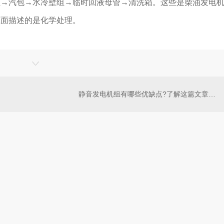
组→汽包→水冷壁组→临时回液母管→清洗箱。这些是柴油发电
上面描述的是化学处理。
静音发电机组有哪些优缺点?了解这篇文章快来看看吧