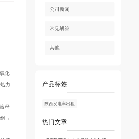
公司新闻
常见解答
其他
氧化
产品标签
善热力
陕西发电车出租
液母
壁组→
热门文章