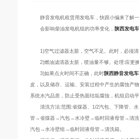
静音发电机租赁用发电车，快跟小编来了解
会影响柴油发电机组的功率变化，
陕西发电
1)空气过滤器太脏，空气不足。此时，必须
2)燃油滤清器太脏，喷油量不够。处理:应更
3)如果点火时间不正确，此时
陕西静音发电车
皮，以及储存、运输、安装过程中产生的腐蚀产
系统水汽品质，防止受热面结垢腐蚀，机组启动
清洗方法:范围:省煤器、1/2汽包、下降管、
管→省煤器→汽包→水冷壁→临时回液母管→清
汽包→水冷壁组→临时回液母管→清洗箱。