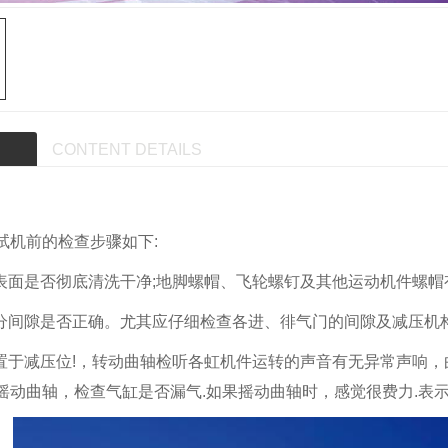
CONTENT DETAILS
试机前的检查步骤如下:
组表面是否彻底清洗干净;地脚螺帽、飞轮螺钉及其他运动机件螺
部分间隙是否正确。尤其应仔细检查各进、徘气门的间隙及减压机
缸置于减压位!，转动曲轴检听各虹机件运转的声音有无异常声响，
摇动曲轴，检查气缸是否漏气.如果摇动曲轴时，感觉很费力.表