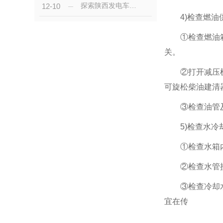
探索陕西发电车租赁优势的体现
12-10
4)检查燃
①检查燃油
关。
②打开减压
可旋松柴油建清
③检查油管
5)检查水
①检查水箱
②检查水管
③检查冷却
宜在传