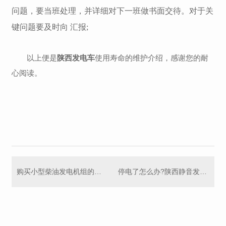
问题，要当班处理，并详细对下一班做书面交待。对于关
键问题要及时向 汇报;
以上便是
陕西发电车
使用寿命的维护介绍，感谢您的耐
心阅读。
购买小型柴油发电机组的十个大坑
停电了怎么办?陕西静音发电机租赁寻找青辰!